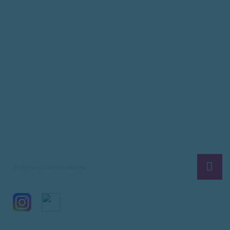
Plasma Cutting
MIG / PULSE MIG
TIG
WSE/WSME
BATTERY CHARGER
Subscribe News Letter & Get Company
News