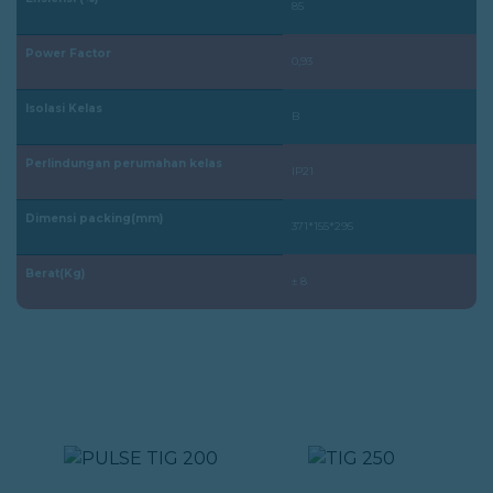
85
Power Factor
0,93
Isolasi Kelas
B
Perlindungan perumahan kelas
IP21
Dimensi packing(mm)
371*155*295
Berat(Kg)
± 8
PRODUK YANG SAMA :