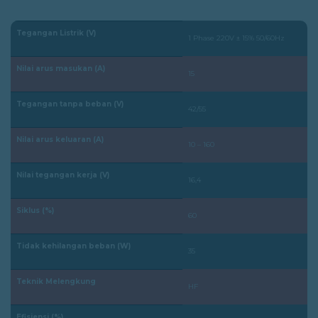
Tegangan Listrik (V)
1 Phase 220V ± 15% 50/60Hz
Nilai arus masukan (A)
15
Tegangan tanpa beban (V)
42/55
Nilai arus keluaran (A)
10 – 160
Nilai tegangan kerja (V)
16,4
Siklus (%)
60
Tidak kehilangan beban (W)
35
Teknik Melengkung
HF
Efisiensi (%)