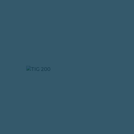
PULSE TIG
TIG 250
200
TIG 200