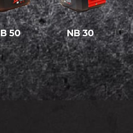
B 50
NB 30