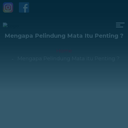
Mengapa Pelindung Mata Itu Penting ?
Home
Mengapa Pelindung Mata itu Penting ?
Cedera mata dapat terjadi karena cahaya dan
radiasi yang intens yang dihasilkan oleh busur las.
Cedera mata juga dapat terjadi dari terak panas