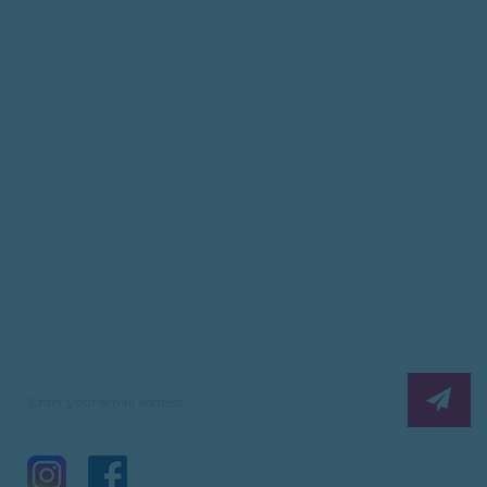
MMA
Plasma Cutting
MIG / PULSE MIG
TIG
WSE/WSME
BATTERY CHARGER
Subscribe News Letter & Get Company
News