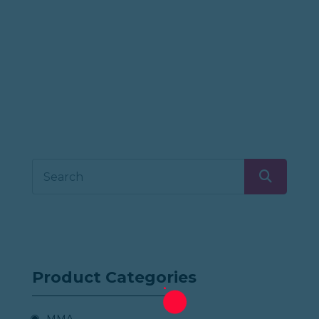
pekerja yang dekat dengan prosedur pengelasan
harus memakai pelindung mata yang sesuai
dengan keadaan. Dokumen Jawaban K3 Lensa
Kontak di Tempat Kerja membahas bagaimana
partikel debu atau bahan kimia dapat mengiritasi
mata.
Product Categories